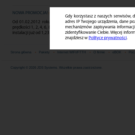
NOWA PROMOCJA!
01.02.2012
Gdy korzystasz z naszych serwisów,
adres IP Twojego urządzenia, dane p
Od 01.02.2012 roku wprowadzamy nową promocję, która trwać b
mechanizmów zapisywania informacji
prędkości 1, 2, 4, 6, 8 lub 16 Mbps w cenach od 35 zł do 99 zł b
zidentyfikowanie Ciebie. Więcej info
instalacji już od 1,23 zł brutto! Promocja dotyczy nowych abone
znajdziesz w
Polityce prywatności
.
Strona główna
•
Pakiety
•
Internet WIFI/FTTH
•
O firmie
•
eBOK
•
Poc
Copyright © 2026
JDS Systems
. Wszelkie prawa zastrzeżone.