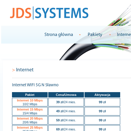
Strona główna
•
Pakiety
•
Intern
>
Internet
Internet WIFI 5G N Sławno
Pakiet
Cena/Umowa
Aktywacja
Internet 10 Mbps
39 zł
/24 mies.
99 zł
10/2 Mbps
Internet 15 Mbps
49 zł
/24 mies.
99 zł
15/4 Mbps
Internet 20 Mbps
59 zł
/24 mies.
99 zł
20/6 Mbps
Internet 25 Mbps
69 zł
/24 mies.
99 zł