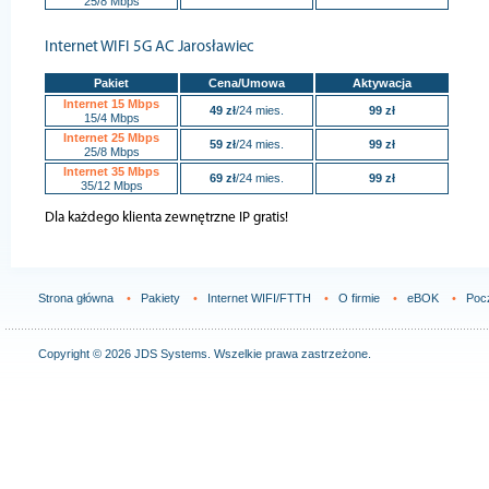
25/8 Mbps
Internet WIFI 5G AC Jarosławiec
Pakiet
Cena/Umowa
Aktywacja
Internet 15 Mbps
49 zł
/24 mies.
99 zł
15/4 Mbps
Internet 25 Mbps
59 zł
/24 mies.
99 zł
25/8 Mbps
Internet 35 Mbps
69 zł
/24 mies.
99 zł
35/12 Mbps
Dla każdego klienta zewnętrzne IP gratis!
Strona główna
•
Pakiety
•
Internet WIFI/FTTH
•
O firmie
•
eBOK
•
Poc
Copyright © 2026
JDS Systems
. Wszelkie prawa zastrzeżone.