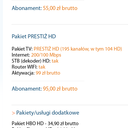
Abonament:
55,00 zł brutto
Pakiet PRESTIŻ HD
Pakiet TV:
PRESTIŻ HD (195 kanałów, w tym 104 HD)
Internet:
200/100 Mbps
STB (dekoder) HD:
tak
Router WIFI:
tak
Aktywacja:
99 zł brutto
Abonament:
95,00 zł brutto
>
Pakiety/usługi dodatkowe
Pakiet HBO HD - 34,90 zł brutto